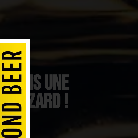
Jamais Une
r Hazard !