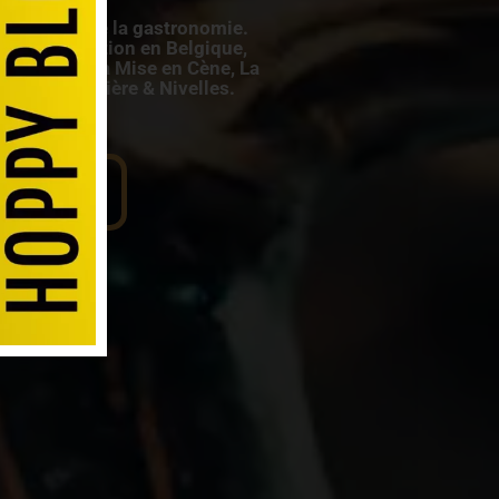
un amoureux de la gastronomie.
 la restauration en Belgique,
blissements La Mise en Cène, La
Mons, La Louvière & Nivelles.
ez-nous