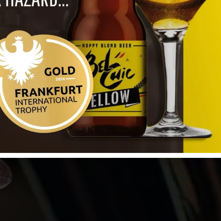
La Bel Chic, c’est l’histoire d’
Actif depuis plus de 30 ans dans
Pino Giarra est à la tête des éta
Vita è Bella et Asie à Tik sur 
Contact